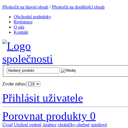
Přeskočit na hlavní obsah
/
Přeskočit na doplňující obsah
Obchodní podmínky
Registrace
O nás
Kontakt
Zvolte měnu:
Přihlásit uživatele
Porovnat produkty
0
Úvod
Uložení vedení, krabice
chráničky ohebné
spirálové