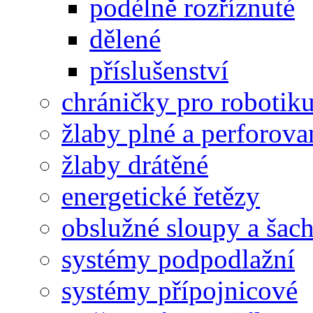
podélně rozříznuté
dělené
příslušenství
chráničky pro robotik
žlaby plné a perforova
žlaby drátěné
energetické řetězy
obslužné sloupy a šac
systémy podpodlažní
systémy přípojnicové