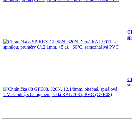
Ch
sp
Ch
st