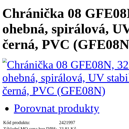
Chránička 08 GFE08N
ohebná, spirálová, UV
černá, PVC (GFE08N
Porovnat produkty
Kód produktu:
2421997
Základní MO cena bez DPH:
23,81 Kč