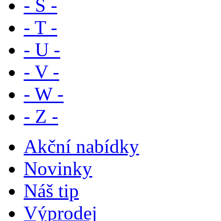
- S -
- T -
- U -
- V -
- W -
- Z -
Akční nabídky
Novinky
Náš tip
Výprodej