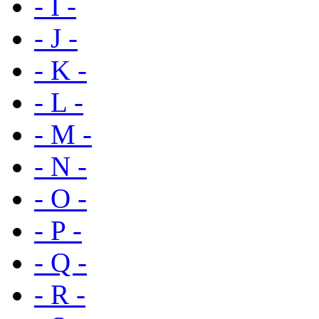
- I -
- J -
- K -
- L -
- M -
- N -
- O -
- P -
- Q -
- R -