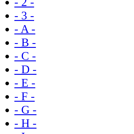
- 2 -
- 3 -
- A -
- B -
- C -
- D -
- E -
- F -
- G -
- H -