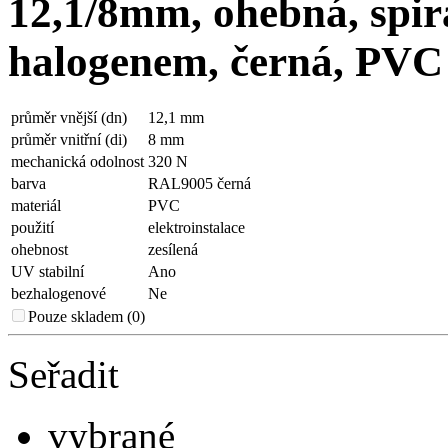
12,1/8mm, ohebná, spirá
halogenem, černá, PV
průměr vnější (dn)
12,1 mm
průměr vnitřní (di)
8 mm
mechanická odolnost
320 N
barva
RAL9005 černá
materiál
PVC
použití
elektroinstalace
ohebnost
zesílená
UV stabilní
Ano
bezhalogenové
Ne
Pouze skladem (0)
Seřadit
vybrané