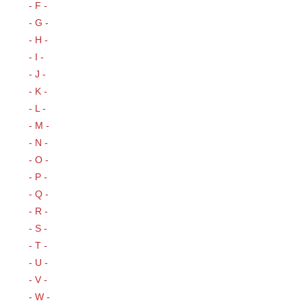
- F -
- G -
- H -
- I -
- J -
- K -
- L -
- M -
- N -
- O -
- P -
- Q -
- R -
- S -
- T -
- U -
- V -
- W -