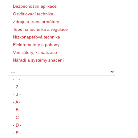
Bezpečnostní aplikace
Osvětlovací technika
Zdroje a transformátory
Tepelná technika a regulace
Nízkonapěťová technika
Elektromotory a pohony
Ventilátory, klimatizace
Nářadí a systémy značení
- " -
- 2 -
- 3 -
- A -
- B -
- C -
- D -
- E -