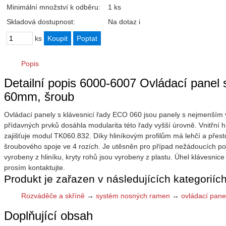
Minimální množství k odběru:
1 ks
Skladová dostupnost:
Na dotaz
i
ks
Popis
Detailní popis 6000-6007 Ovládací panel
60mm, šroub
Ovládací panely s klávesnicí řady ECO 060 jsou panely s nejmenším 
přídavných prvků dosáhla modularita této řady vyšší úrovně. Vnitř
zajišťuje modul TK060.832. Díky hliníkovým profilům má lehčí a přes
šroubového spoje ve 4 rozích. Je utěsněn pro případ nežádoucích pod
vyrobeny z hliníku, kryty rohů jsou vyrobeny z plastu. Úhel klávesnic
prosím kontaktujte.
Produkt je zařazen v následujících kategoriích
Rozváděče a skříně
→
systém nosných ramen
→
ovládací pane
Doplňující obsah