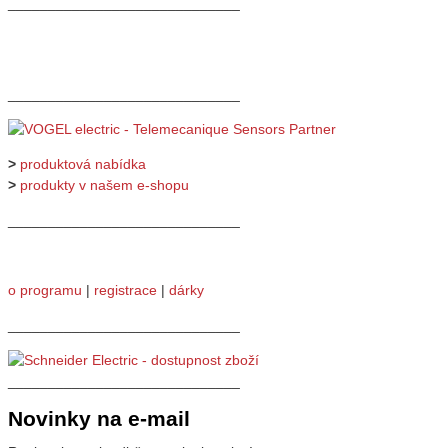
_____________________________
_____________________________
>
produktová nabídka
>
produkty v našem e-shopu
_____________________________
o programu
|
registrace
|
dárky
_____________________________
_____________________________
Novinky na e-mail