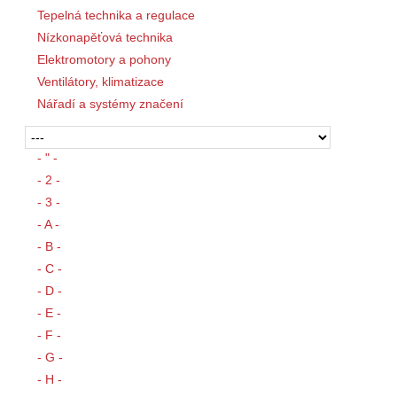
Tepelná technika a regulace
Nízkonapěťová technika
Elektromotory a pohony
Ventilátory, klimatizace
Nářadí a systémy značení
- " -
- 2 -
- 3 -
- A -
- B -
- C -
- D -
- E -
- F -
- G -
- H -