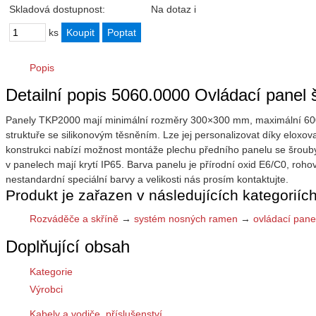
Skladová dostupnost:
Na dotaz
i
ks
Popis
Detailní popis 5060.0000 Ovládací pane
Panely TKP2000 mají minimální rozměry 300×300 mm, maximální 60
struktuře se silikonovým těsněním. Lze jej personalizovat díky el
konstrukci nabízí možnost montáže plechu předního panelu se šrouby
v panelech mají krytí IP65. Barva panelu je přírodní oxid E6/C0, ro
nestandardní speciální barvy a velikosti nás prosím kontaktujte.
Produkt je zařazen v následujících kategoriích
Rozváděče a skříně
→
systém nosných ramen
→
ovládací pane
Doplňující obsah
Kategorie
Výrobci
Kabely a vodiče, příslušenství