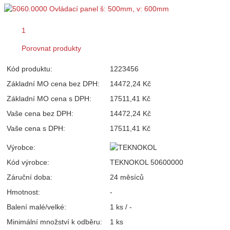
1
Porovnat produkty
Kód produktu:
1223456
Základní MO cena bez DPH:
14472,24 Kč
Základní MO cena s DPH:
17511,41 Kč
Vaše cena bez DPH:
14472,24 Kč
Vaše cena s DPH:
17511,41 Kč
Výrobce:
Kód výrobce:
TEKNOKOL 50600000
Záruční doba:
24 měsíců
Hmotnost:
-
Balení malé/velké:
1 ks / -
Minimální množství k odběru:
1 ks