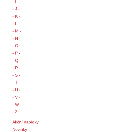
- I -
- J -
- K -
- L -
- M -
- N -
- O -
- P -
- Q -
- R -
- S -
- T -
- U -
- V -
- W -
- Z -
Akční nabídky
Novinky