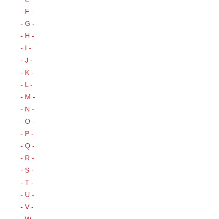
- F -
- G -
- H -
- I -
- J -
- K -
- L -
- M -
- N -
- O -
- P -
- Q -
- R -
- S -
- T -
- U -
- V -
- W -