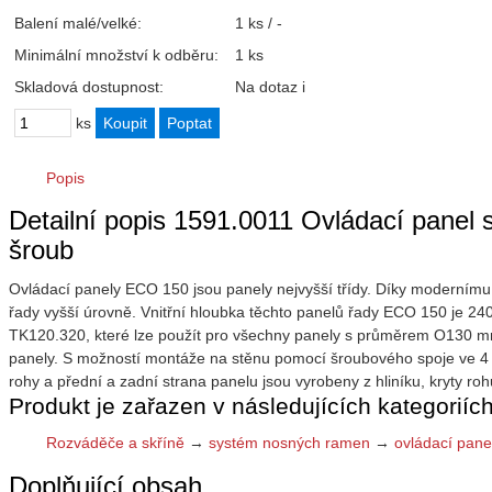
Balení malé/velké:
1 ks / -
Minimální množství k odběru:
1 ks
Skladová dostupnost:
Na dotaz
i
ks
Popis
Detailní popis 1591.0011 Ovládací pane
šroub
Ovládací panely ECO 150 jsou panely nejvyšší třídy. Díky modernímu 
řady vyšší úrovně. Vnitřní hloubka těchto panelů řady ECO 150 je 2
TK120.320, které lze použít pro všechny panely s průměrem O130 mm. 
panely. S možností montáže na stěnu pomocí šroubového spoje ve 4 r
rohy a přední a zadní strana panelu jsou vyrobeny z hliníku, kryty roh
Produkt je zařazen v následujících kategoriích
Rozváděče a skříně
→
systém nosných ramen
→
ovládací pane
Doplňující obsah