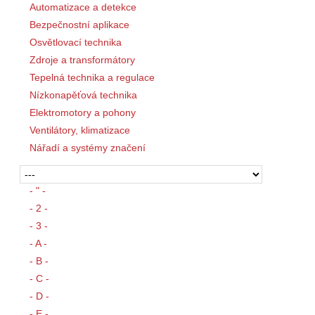
Automatizace a detekce
Bezpečnostní aplikace
Osvětlovací technika
Zdroje a transformátory
Tepelná technika a regulace
Nízkonapěťová technika
Elektromotory a pohony
Ventilátory, klimatizace
Nářadí a systémy značení
- " -
- 2 -
- 3 -
- A -
- B -
- C -
- D -
- E -