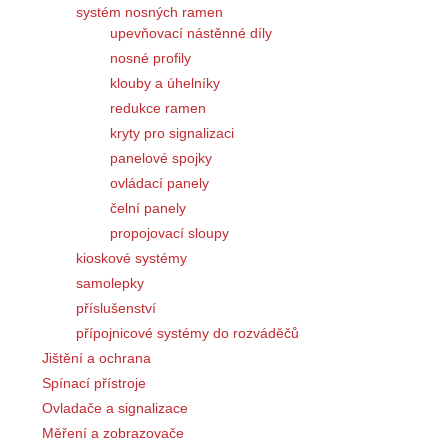
systém nosných ramen
upevňovací nástěnné díly
nosné profily
klouby a úhelníky
redukce ramen
kryty pro signalizaci
panelové spojky
ovládací panely
čelní panely
propojovací sloupy
kioskové systémy
samolepky
příslušenství
přípojnicové systémy do rozváděčů
Jištění a ochrana
Spínací přístroje
Ovladače a signalizace
Měření a zobrazovače