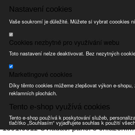
Nastavení cookies
Vaše soukromí je důležité. Můžete si vybrat coookies n
Přeskočit na hlavní obsah
/
Přeskočit na doplňující obsah
Obchodní podmínky
Cookies nezbytné pro využívání webu
Registrace
O nás
Toto nastavení nelze deaktivovat. Bez nezytných cooki
Kontakt
Marketingové cookies
Díky těmto cookies můžeme zlepšovat výkon e-shopu, zo
reklamních plochách.
Zvolte měnu:
Tento e-shop využívá cookies
Přihlásit uživatele
Porovnat produkty
0
Tento e-shop používá k poskytování služeb, personaliza
Úvod
Rozváděče a skříně
systém nosných ramen
ovládací panely
tlačítko „Souhlasím“ vyjadřujete souhlas k použití všec
1591.0011 Ovládací panel s chlazení