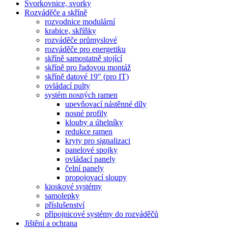
Svorkovnice, svorky
Rozváděče a skříně
rozvodnice modulární
krabice, skříňky
rozváděče průmyslové
rozváděče pro energetiku
skříně samostatně stojící
skříně pro řadovou montáž
skříně datové 19" (pro IT)
ovládací pulty
systém nosných ramen
upevňovací nástěnné díly
nosné profily
klouby a úhelníky
redukce ramen
kryty pro signalizaci
panelové spojky
ovládací panely
čelní panely
propojovací sloupy
kioskové systémy
samolepky
příslušenství
přípojnicové systémy do rozváděčů
Jištění a ochrana