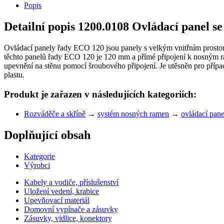
Popis
Detailní popis 1200.0108 Ovládací panel 
Ovládací panely řady ECO 120 jsou panely s velkým vnitřním prostor
těchto panelů řady ECO 120 je 120 mm a přímé připojení k nosným r
upevnění na stěnu pomocí šroubového připojení. Je utěsněn pro případ
plastu.
Produkt je zařazen v následujících kategoriích:
Rozváděče a skříně
→
systém nosných ramen
→
ovládací pane
Doplňující obsah
Kategorie
Výrobci
Kabely a vodiče, příslušenství
Uložení vedení, krabice
Upevňovací materiál
Domovní vypínače a zásuvky
Zásuvky, vidlice, konektory