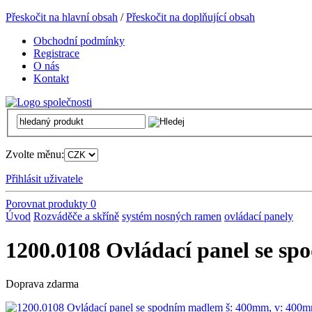
Přeskočit na hlavní obsah
/
Přeskočit na doplňující obsah
Obchodní podmínky
Registrace
O nás
Kontakt
Zvolte měnu:
Přihlásit uživatele
Porovnat produkty
0
Úvod
Rozváděče a skříně
systém nosných ramen
ovládací panely
1200.0108 Ovládací panel se s
Doprava zdarma