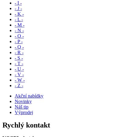
- I -
- J -
- K -
- L -
- M -
- N -
- O -
- P -
- Q -
- R -
- S -
- T -
- U -
- V -
- W -
- Z -
Akční nabídky
Novinky
Náš tip
Výprodej
Rychlý kontakt