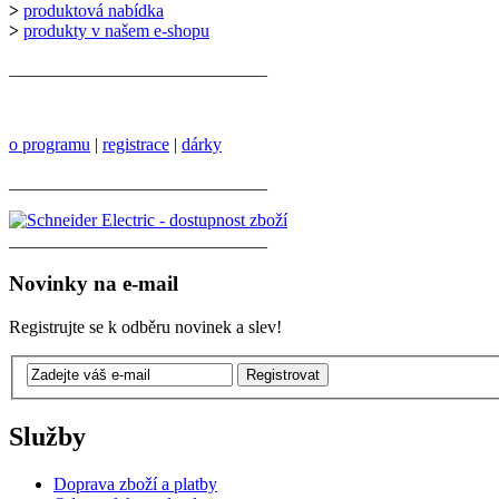
>
produktová nabídka
>
produkty v našem e-shopu
_____________________________
o programu
|
registrace
|
dárky
_____________________________
_____________________________
Novinky na e-mail
Registrujte se k odběru novinek a slev!
Služby
Doprava zboží a platby