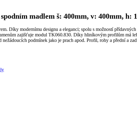
se spodním madlem š: 400mm, v: 400mm, h:
em. Díky modernímu designu a eleganci; spolu s možností přídavných p
amenům zajišťuje modul TK060.830. Díky hliníkovým profilům má lehčí
 nežádoucích podmínek jako je prach apod. Profil, rohy a přední a zadn
ly