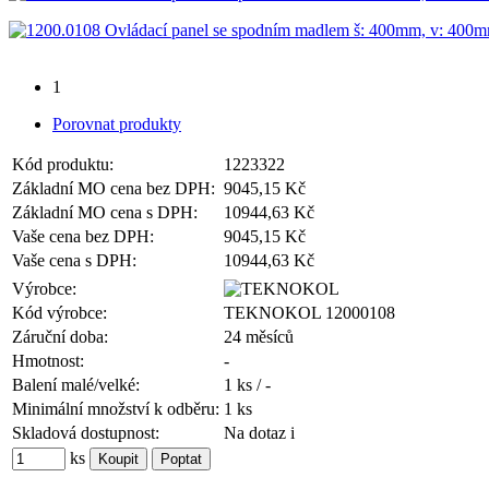
1
Porovnat produkty
Kód produktu:
1223322
Základní MO cena bez DPH:
9045,15 Kč
Základní MO cena s DPH:
10944,63 Kč
Vaše cena bez DPH:
9045,15 Kč
Vaše cena s DPH:
10944,63 Kč
Výrobce:
Kód výrobce:
TEKNOKOL 12000108
Záruční doba:
24 měsíců
Hmotnost:
-
Balení malé/velké:
1 ks / -
Minimální množství k odběru:
1 ks
Skladová dostupnost:
Na dotaz
i
ks