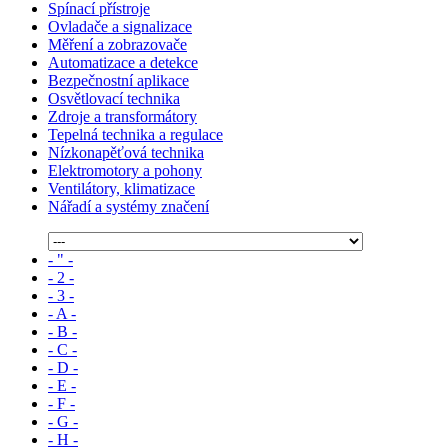
Spínací přístroje
Ovladače a signalizace
Měření a zobrazovače
Automatizace a detekce
Bezpečnostní aplikace
Osvětlovací technika
Zdroje a transformátory
Tepelná technika a regulace
Nízkonapěťová technika
Elektromotory a pohony
Ventilátory, klimatizace
Nářadí a systémy značení
- " -
- 2 -
- 3 -
- A -
- B -
- C -
- D -
- E -
- F -
- G -
- H -