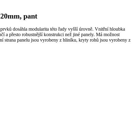
 120mm, pant
rvků dosáhla modularita této řady vyšší úrovně. Vnitřní hloubka
 a přesto robustnější konstrukci než jiné panely. Má možnost
í strana panelu jsou vyrobeny z hliníku, kryty rohů jsou vyrobeny z