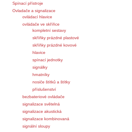
Spínací přístroje
Ovladače a signalizace
ovládací hlavice
ovládače ve skříňce
kompletní sestavy
skříňky prázdné plastové
skříňky prázdné kovové
hlavice
spínací jednotky
signálky
hmatníky
nosiče štítků a štítky
příslušenství
bezbateriové ovládače
signalizace světelná
signalizace akustická
signalizace kombinovaná
signální sloupy