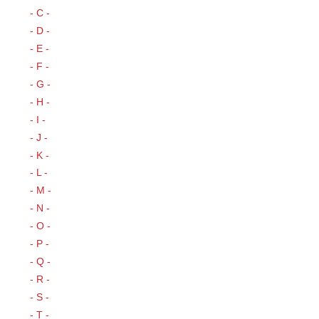
- C -
- D -
- E -
- F -
- G -
- H -
- I -
- J -
- K -
- L -
- M -
- N -
- O -
- P -
- Q -
- R -
- S -
- T -