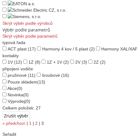
Skrýt výběr podle výrobců
Výběr podle parametrů
Skrýt výběr podle parametrů
typová řada
ACT plast
(17)
Harmony 4 kov / 5 plast
(2)
Harmony XAL/XA
kontakty
1V
(12)
1Z
(8)
1Z + 1V
(2)
2V
(3)
2Z
(2)
připojení vodiče
pružinové
(11)
šroubové
(16)
Pouze skladem
(13)
Akce
(0)
Novinka
(0)
Výprodej
(0)
Celkem položek:
27
«
předchozí
|
1
|
2
|
3
Seřadit