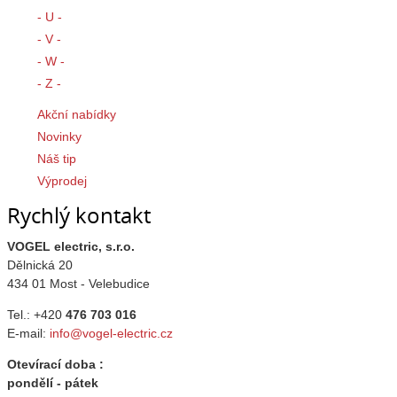
- U -
- V -
- W -
- Z -
Akční nabídky
Novinky
Náš tip
Výprodej
Rychlý kontakt
VOGEL electric, s.r.o.
Dělnická 20
434 01 Most - Velebudice
Tel.: +420
476 703 016
E-mail:
info@vogel-electric.cz
Otevírací doba :
pondělí - pátek