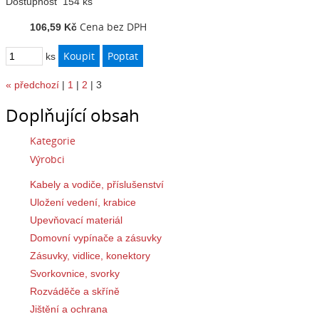
Dostupnost
154 ks
Cena bez DPH
106,59 Kč
ks
«
předchozí
|
1
|
2
|
3
Doplňující obsah
Kategorie
Výrobci
Kabely a vodiče, příslušenství
Uložení vedení, krabice
Upevňovací materiál
Domovní vypínače a zásuvky
Zásuvky, vidlice, konektory
Svorkovnice, svorky
Rozváděče a skříně
Jištění a ochrana