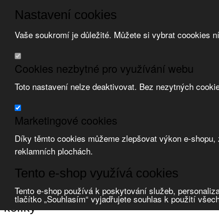
Nastavení cookies
Vaše soukromí je důležité. Můžete si vybrat coookies n
Přeskočit na hlavní obsah
/
Přeskočit na doplňující obsah
Obchodní podmínky
Cookies nezbytné pro využívání webu
Registrace
O nás
Toto nastavení nelze deaktivovat. Bez nezytných cooki
Kontakt
Marketingové cookies
Díky těmto cookies můžeme zlepšovat výkon e-shopu, zo
reklamních plochách.
Zvolte měnu:
Tento e-shop využívá cookies
Přihlásit uživatele
Porovnat produkty
0
Tento e-shop používá k poskytování služeb, personaliza
Úvod
Kabely a vodiče, příslušenství
ukončovací a spojovací prvky
kol
tlačítko „Souhlasím“ vyjadřujete souhlas k použití všec
kolíky