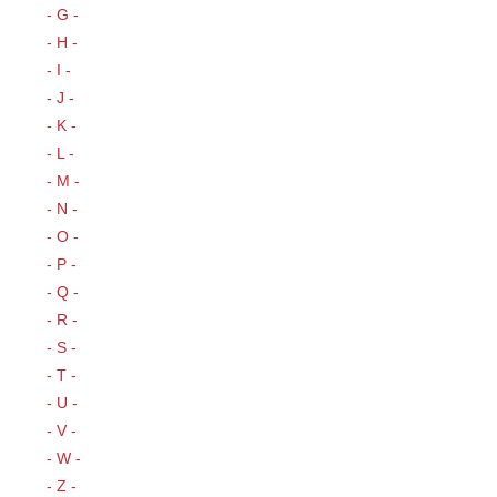
- G -
- H -
- I -
- J -
- K -
- L -
- M -
- N -
- O -
- P -
- Q -
- R -
- S -
- T -
- U -
- V -
- W -
- Z -