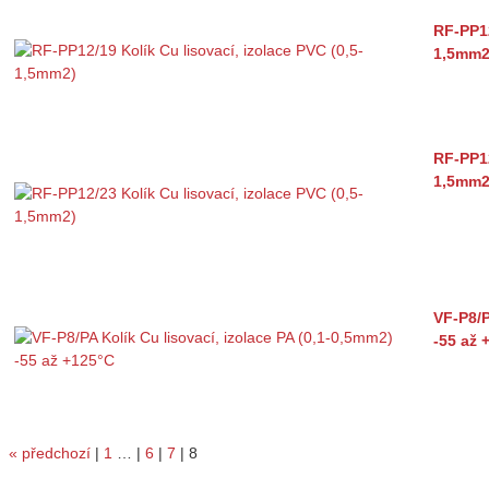
RF-PP12
1,5mm2
RF-PP12
1,5mm2
VF-P8/P
-55 až 
«
předchozí
|
1
…
|
6
|
7
|
8