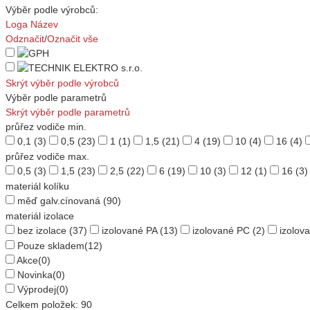
Výběr podle výrobců:
Loga
Název
Odznačit
/
Označit vše
Skrýt výběr podle výrobců
Výběr podle parametrů
Skrýt výběr podle parametrů
průřez vodiče min.
0,1
(3)
0,5
(23)
1
(1)
1,5
(21)
4
(19)
10
(4)
16
(4)
průřez vodiče max.
0,5
(3)
1,5
(23)
2,5
(22)
6
(19)
10
(3)
12
(1)
16
(3)
materiál kolíku
měď galv.cínovaná
(90)
materiál izolace
bez izolace
(37)
izolované PA
(13)
izolované PC
(2)
izolov
Pouze skladem
(12)
Akce
(0)
Novinka
(0)
Výprodej
(0)
Celkem položek:
90