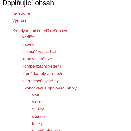
Doplňující obsah
Kategorie
Výrobci
Kabely a vodiče, příslušenství
vodiče
kabely
flexošňůry s vidlicí
kabely spirálové
kompenzační vedení
topné kabely a rohože
sběrnicové systémy
ukončovací a spojovací prvky
oka
vidlice
spojky
dutinky
kolíky
ploché objímky