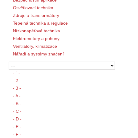
Bezpečnostní aplikace
Osvětlovací technika
Zdroje a transformátory
Tepelná technika a regulace
Nízkonapěťová technika
Elektromotory a pohony
Ventilátory, klimatizace
Nářadí a systémy značení
- " -
- 2 -
- 3 -
- A -
- B -
- C -
- D -
- E -
- F -